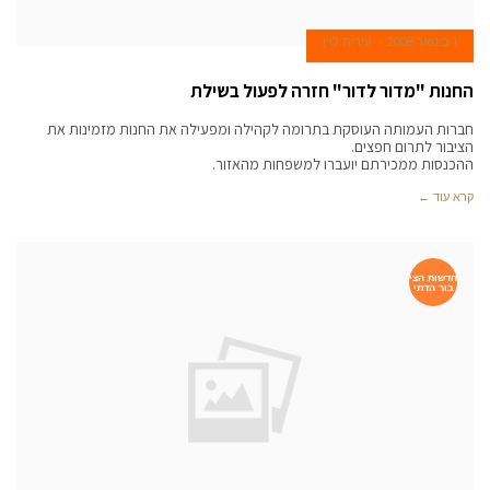
1 בינואר 2008
עירית לוין
החנות "מדור לדור" חזרה לפעול בשילת
חברות העמותה העוסקת בתרומה לקהילה ומפעילה את החנות מזמינות את
הציבור לתרום חפצים.
ההכנסות ממכירתם יועברו למשפחות מהאזור.
קרא עוד ←
חדשות הצי
בור הדתי