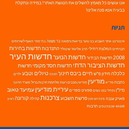
אנו עושים כל מאמץ להשלים את הנגשת האתר! במידה ונתקלת
בבעיה אנא פנה אלינו!
תגיות
בר מצווה
אינטרנט
אתר השבוע
בני נוער
בריאות ורפואה
האגף לשירותים
בתי ספר
חדשות בחירות
התנדבות
המלצת דתילי
חברתיים
הרב אליעזר שינוולד
חדשות העיר
חדשות הנוער
2008
חדשות הבידור
חדשות הציבור הדתי
חדשות חסד מקומי
חדשות
חיים ביבס
טיולים וטבע
כלכלה
חינוך
חידון פ"ש
ילדים
חנוכה
מודיעין
כתבות
מד"א
מודיעין מכבים רעות
מלחמת חרבות ברזל
משרד החינוך
עיריית מודיעין
עמיעד טאוב
נדל"ן
ספורט
ספרים
נשים
נפתלי בנט
צרכנות
פרשת השבוע
קורונה
פארק ענבה
קהילה
פינת האימוץ
ראיון
תרבות
4X6X8
שכונת נופים