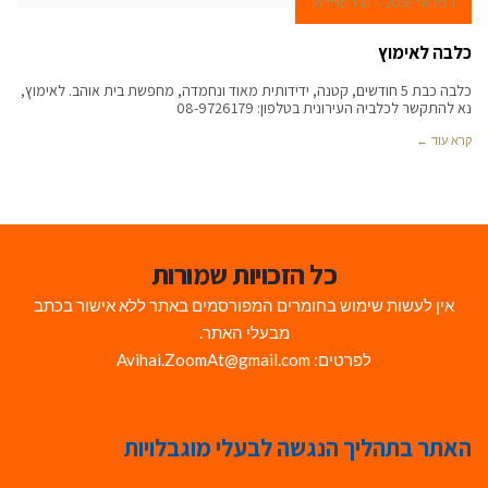
1 בינואר 2008
שיר פרידמן
כלבה לאימוץ
כלבה כבת 5 חודשים, קטנה, ידידותית מאוד ונחמדה, מחפשת בית אוהב. לאימוץ,
נא להתקשר לכלביה העירונית בטלפון: 08-9726179
קרא עוד ←
כל הזכויות שמורות
אין לעשות שימוש בחומרים המפורסמים באתר ללא אישור בכתב
מבעלי האתר.
לפרטים: Avihai.ZoomAt@gmail.com
האתר בתהליך הנגשה לבעלי מוגבלויות