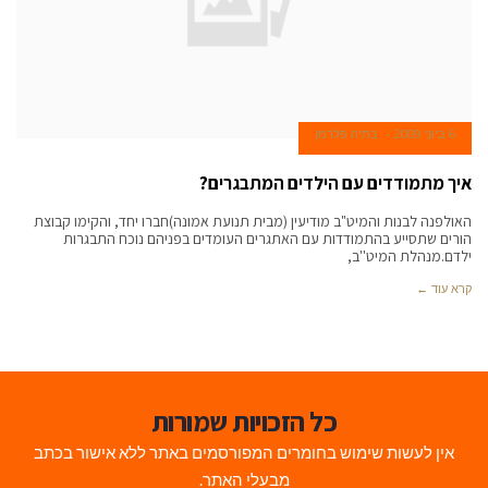
6 ביוני 2009
בתיה פלרמן
איך מתמודדים עם הילדים המתבגרים?
האולפנה לבנות והמיט"ב מודיעין (מבית תנועת אמונה)חברו יחד, והקימו קבוצת
הורים שתסייע בהתמודדות עם האתגרים העומדים בפניהם נוכח התבגרות
ילדם.מנהלת המיט''ב,
קרא עוד ←
כל הזכויות שמורות
אין לעשות שימוש בחומרים המפורסמים באתר ללא אישור בכתב
מבעלי האתר.