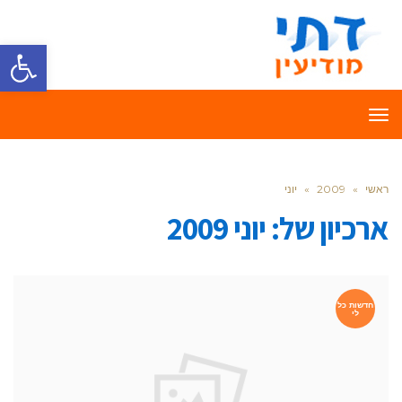
פתח סרגל
תפריט
ראשי
»
2009
»
יוני
ארכיון של:
יוני 2009
חדשות כל
לי