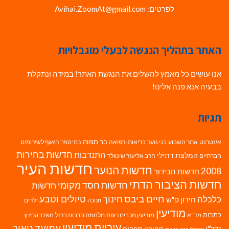
לפרטים: Avihai.ZoomAt@gmail.com
האתר בתהליך הנגשה לבעלי מוגבלויות
אנו עושים כל מאמץ להשלים את הנגשת האתר! במידה ונתקלת
בבעיה אנא פנה אלינו!
תגיות
בר מצווה
אינטרנט
אתר השבוע
בני נוער
בריאות ורפואה
האגף לשירותים
בתי ספר
חדשות בחירות
התנדבות
המלצת דתילי
חברתיים
הרב אליעזר שינוולד
חדשות העיר
חדשות הנוער
2008
חדשות הבידור
חדשות הציבור הדתי
חדשות חסד מקומי
חדשות
חיים ביבס
טיולים וטבע
כלכלה
חינוך
חידון פ"ש
ילדים
חנוכה
מודיעין
כתבות
מד"א
מודיעין מכבים רעות
מלחמת חרבות ברזל
משרד החינוך
עיריית מודיעין
עמיעד טאוב
נדל"ן
ספורט