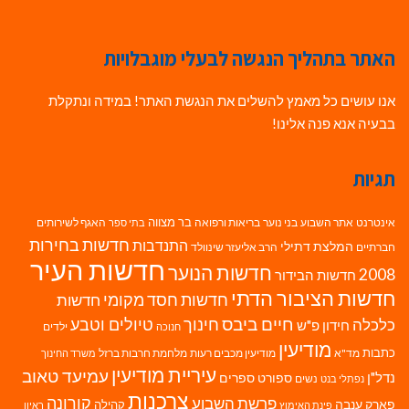
האתר בתהליך הנגשה לבעלי מוגבלויות
אנו עושים כל מאמץ להשלים את הנגשת האתר! במידה ונתקלת
בבעיה אנא פנה אלינו!
תגיות
בר מצווה
אינטרנט
אתר השבוע
בני נוער
בריאות ורפואה
האגף לשירותים
בתי ספר
חדשות בחירות
התנדבות
המלצת דתילי
חברתיים
הרב אליעזר שינוולד
חדשות העיר
חדשות הנוער
2008
חדשות הבידור
חדשות הציבור הדתי
חדשות חסד מקומי
חדשות
חיים ביבס
טיולים וטבע
כלכלה
חינוך
חידון פ"ש
ילדים
חנוכה
מודיעין
כתבות
מד"א
מודיעין מכבים רעות
מלחמת חרבות ברזל
משרד החינוך
עיריית מודיעין
עמיעד טאוב
נדל"ן
ספורט
ספרים
נשים
נפתלי בנט
צרכנות
פרשת השבוע
קורונה
פארק ענבה
קהילה
פינת האימוץ
ראיון