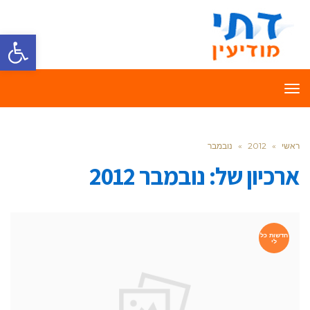
פתח סרגל
תפריט
ראשי
»
2012
»
נובמבר
ארכיון של:
נובמבר 2012
חדשות כל
לי