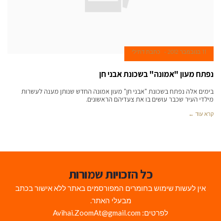
11 בנובמבר 2012
כתבת דתילי
נפתח מעון "אמונה" בשכונת אבני חן
בימים אלה נפתח בשכונת "אבני חן" מעון אמונה החדש שנותן מענה לעשרות
מילדי העיר שכבר עושים בו את צעדיהם הראשונים.
קרא עוד ←
כל הזכויות שמורות
אין לעשות שימוש בחומרים המפורסמים באתר ללא אישור בכתב
מבעלי האתר.
לפרטים: Avihai.ZoomAt@gmail.com