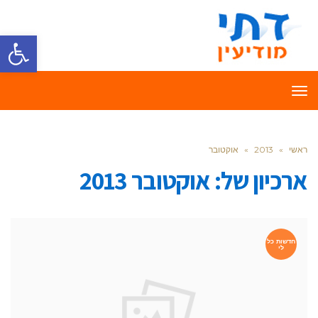
פתח סרגל
תפריט
ראשי
»
2013
»
אוקטובר
ארכיון של:
אוקטובר 2013
חדשות כל
לי