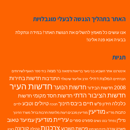
האתר בתהליך הנגשה לבעלי מוגבלויות
אנו עושים כל מאמץ להשלים את הנגשת האתר! במידה ונתקלת
בבעיה אנא פנה אלינו!
תגיות
בר מצווה
אינטרנט
אתר השבוע
בני נוער
בריאות ורפואה
האגף לשירותים
בתי ספר
חדשות בחירות
התנדבות
המלצת דתילי
חברתיים
הרב אליעזר שינוולד
חדשות העיר
חדשות הנוער
2008
חדשות הבידור
חדשות הציבור הדתי
חדשות חסד מקומי
חדשות
חיים ביבס
טיולים וטבע
כלכלה
חינוך
חידון פ"ש
ילדים
חנוכה
מודיעין
כתבות
מד"א
מודיעין מכבים רעות
מלחמת חרבות ברזל
משרד החינוך
עיריית מודיעין
עמיעד טאוב
נדל"ן
ספורט
ספרים
נשים
נפתלי בנט
צרכנות
פרשת השבוע
קורונה
פארק ענבה
קהילה
פינת האימוץ
ראיון