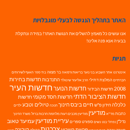
האתר בתהליך הנגשה לבעלי מוגבלויות
אנו עושים כל מאמץ להשלים את הנגשת האתר! במידה ונתקלת
בבעיה אנא פנה אלינו!
תגיות
בר מצווה
אינטרנט
אתר השבוע
בני נוער
בריאות ורפואה
האגף לשירותים
בתי ספר
חדשות בחירות
התנדבות
המלצת דתילי
חברתיים
הרב אליעזר שינוולד
חדשות העיר
חדשות הנוער
2008
חדשות הבידור
חדשות הציבור הדתי
חדשות חסד מקומי
חדשות
חיים ביבס
טיולים וטבע
כלכלה
חינוך
חידון פ"ש
ילדים
חנוכה
מודיעין
כתבות
מד"א
מודיעין מכבים רעות
מלחמת חרבות ברזל
משרד החינוך
עיריית מודיעין
עמיעד טאוב
נדל"ן
ספורט
ספרים
נשים
נפתלי בנט
צרכנות
פרשת השבוע
קורונה
פארק ענבה
קהילה