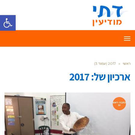
פתח סרגל
תפריט
ראשי
»
2017 (עמוד 3)
ארכיון של:
2017
כתבה ראש
ית