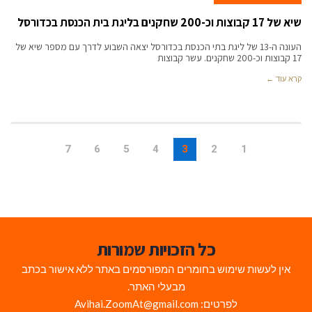
שיא של 17 קבוצות וכ-200 שחקנים בליגת בית הכנסת בכדורסל
העונה ה-13 של ליגת בתי הכנסת בכדורסל יצאה השבוע לדרך עם מספר שיא של
17 קבוצות וכ-200 שחקנים. עשר קבוצות
קרא עוד ←
7
6
5
4
3
2
1
כל הזכויות שמורות
אין לעשות שימוש בחומרים המפורסמים באתר ללא אישור בכתב
מבעלי האתר.
לפרטים: Avihai.ZoomAt@gmail.com