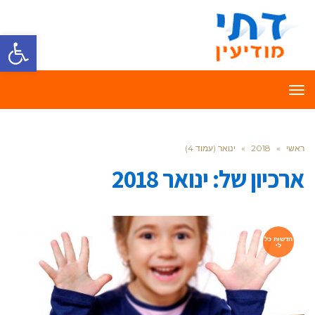
פתח סרגל
תפריט
ראשי
»
2018
»
ינואר (עמוד 4)
ארכיון של:
ינואר 2018
חדשות כל
לי