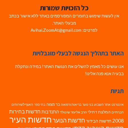
כל הזכויות שמורות
אין לעשות שימוש בחומרים המפורסמים באתר ללא אישור בכתב
מבעלי האתר.
לפרטים: Avihai.ZoomAt@gmail.com
האתר בתהליך הנגשה לבעלי מוגבלויות
אנו עושים כל מאמץ להשלים את הנגשת האתר! במידה ונתקלת
בבעיה אנא פנה אלינו!
תגיות
בר מצווה
אינטרנט
אתר השבוע
בני נוער
בריאות ורפואה
האגף לשירותים
בתי ספר
חדשות בחירות
התנדבות
המלצת דתילי
חברתיים
הרב אליעזר שינוולד
חדשות העיר
חדשות הנוער
2008
חדשות הבידור