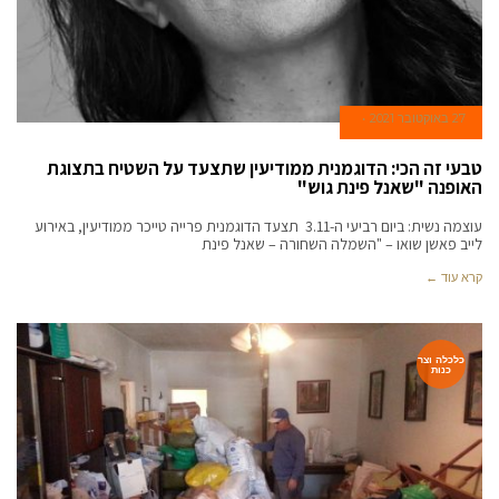
27 באוקטובר 2021
טבעי זה הכי: הדוגמנית ממודיעין שתצעד על השטיח בתצוגת
האופנה "שאנל פינת גוש"
עוצמה נשית: ביום רביעי ה-3.11 תצעד הדוגמנית פרייה טייכר ממודיעין, באירוע
לייב פאשן שואו – "השמלה השחורה – שאנל פינת
קרא עוד ←
כלכלה וצר
כנות