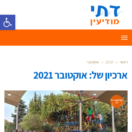
פתח סרגל
תפריט
ראשי
»
2021
»
אוקטובר
ארכיון של:
אוקטובר 2021
חדשות כל
לי