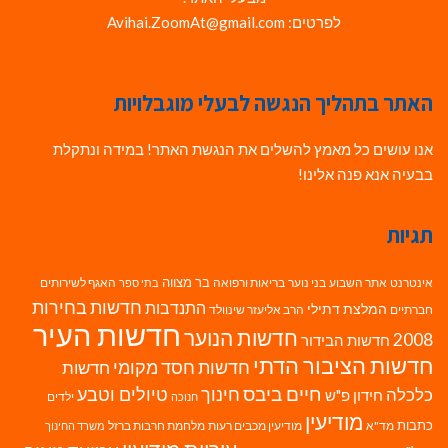
לפרטים: Avihai.ZoomAt@gmail.com
האתר בתהליך הנגשה לבעלי מוגבלויות
אנו עושים כל מאמץ להשלים את הנגשת האתר! במידה ונתקלת
בבעיה אנא פנה אלינו!
תגיות
בר מצווה
אינטרנט
אתר השבוע
בני נוער
בריאות ורפואה
האגף לשירותים
בתי ספר
חדשות בחירות
התנדבות
המלצת דתילי
חברתיים
הרב אליעזר שינוולד
חדשות העיר
חדשות הנוער
2008
חדשות הבידור
חדשות הציבור הדתי
חדשות חסד מקומי
חדשות
חיים ביבס
טיולים וטבע
כלכלה
חינוך
חידון פ"ש
ילדים
חנוכה
מודיעין
כתבות
מד"א
מודיעין מכבים רעות
מלחמת חרבות ברזל
משרד החינוך