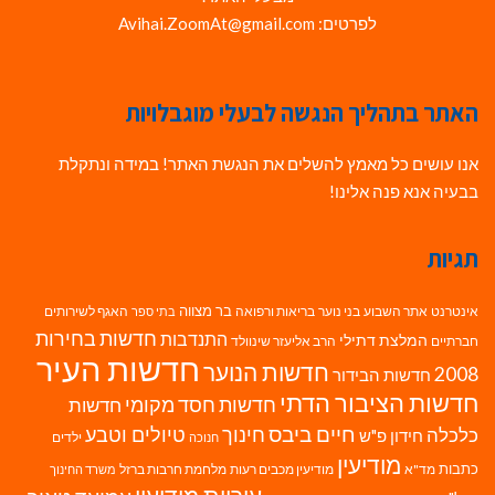
לפרטים: Avihai.ZoomAt@gmail.com
האתר בתהליך הנגשה לבעלי מוגבלויות
אנו עושים כל מאמץ להשלים את הנגשת האתר! במידה ונתקלת
בבעיה אנא פנה אלינו!
תגיות
בר מצווה
אינטרנט
אתר השבוע
בני נוער
בריאות ורפואה
האגף לשירותים
בתי ספר
חדשות בחירות
התנדבות
המלצת דתילי
חברתיים
הרב אליעזר שינוולד
חדשות העיר
חדשות הנוער
2008
חדשות הבידור
חדשות הציבור הדתי
חדשות חסד מקומי
חדשות
חיים ביבס
טיולים וטבע
כלכלה
חינוך
חידון פ"ש
ילדים
חנוכה
מודיעין
כתבות
מד"א
מודיעין מכבים רעות
מלחמת חרבות ברזל
משרד החינוך