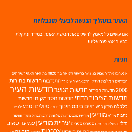
האתר בתהליך הנגשה לבעלי מוגבלויות
אנו עושים כל מאמץ להשלים את הנגשת האתר! במידה ונתקלת
בבעיה אנא פנה אלינו!
תגיות
בר מצווה
אינטרנט
אתר השבוע
בני נוער
בריאות ורפואה
האגף לשירותים
בתי ספר
חדשות בחירות
התנדבות
המלצת דתילי
חברתיים
הרב אליעזר שינוולד
חדשות העיר
חדשות הנוער
2008
חדשות הבידור
חדשות הציבור הדתי
חדשות חסד מקומי
חדשות
חיים ביבס
טיולים וטבע
כלכלה
חינוך
חידון פ"ש
ילדים
חנוכה
מודיעין
כתבות
מד"א
מודיעין מכבים רעות
מלחמת חרבות ברזל
משרד החינוך
עיריית מודיעין
עמיעד טאוב
נדל"ן
ספורט
ספרים
נשים
נפתלי בנט
צרכנות
פרשת השבוע
קורונה
פארק ענבה
קהילה