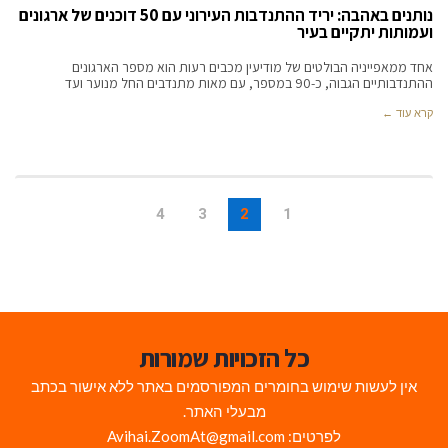
נותנים באהבה: יריד ההתנדבות העירוני עם 50 דוכנים של ארגונים
ועמותות יתקיים בעיר
אחד ממאפייניה הבולטים של מודיעין מכבים רעות הוא מספר הארגונים
ההתנדבותיים הגבוה, כ-90 במספר, עם מאות מתנדבים החל מנוער ועד
קרא עוד ←
4
3
2
1
כל הזכויות שמורות
אין לעשות שימוש בחומרים המפורסמים באתר ללא אישור בכתב
מבעלי האתר.
לפרטים: Avihai.ZoomAt@gmail.com