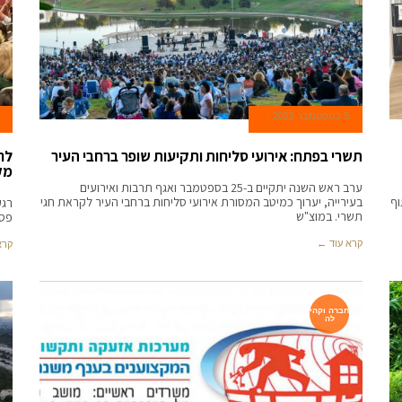
5 בספטמבר 2022
תשרי בפתח: אירועי סליחות ותקיעות שופר ברחבי העיר
לר
מק
ערב ראש השנה יתקיים ב-25 בספטמבר ואגף תרבות ואירועים
בעירייה, יערוך כמיטב המסורת אירועי סליחות ברחבי העיר לקראת חגי
רגע
תשרי. במוצ"ש
פסג
קרא עוד ←
קרא
חברה וקהי
לה