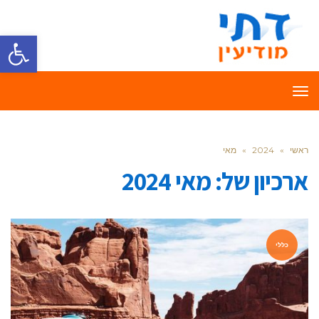
פתח סרגל
תפריט
ראשי
»
2024
»
מאי
ארכיון של:
מאי 2024
כללי