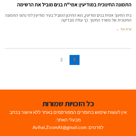
התמונה החינוכית במודיעין: אמי"ת בנים מוביל את הרשימה
בית החינוך אמית בנים מודיעין, הוא התיכון המוביל בעיר מודיעין לפי נתוני התמונה
החינוכית של משרד החינוך. כך עולה מבדיקה
קרא עוד ←
2
1
כל הזכויות שמורות
אין לעשות שימוש בחומרים המפורסמים באתר ללא אישור בכתב
מבעלי האתר.
לפרטים: Avihai.ZoomAt@gmail.com