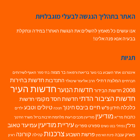
האתר בתהליך הנגשה לבעלי מוגבלויות
אנו עושים כל מאמץ להשלים את הנגשת האתר! במידה ונתקלת
בבעיה אנא פנה אלינו!
תגיות
בר מצווה
אינטרנט
אתר השבוע
בני נוער
בריאות ורפואה
האגף לשירותים
בתי ספר
חדשות בחירות
התנדבות
המלצת דתילי
חברתיים
הרב אליעזר שינוולד
חדשות העיר
חדשות הנוער
2008
חדשות הבידור
חדשות הציבור הדתי
חדשות חסד מקומי
חדשות
חיים ביבס
טיולים וטבע
כלכלה
חינוך
חידון פ"ש
ילדים
חנוכה
מודיעין
כתבות
מד"א
מודיעין מכבים רעות
מלחמת חרבות ברזל
משרד החינוך
עיריית מודיעין
עמיעד טאוב
נדל"ן
ספורט
ספרים
נשים
נפתלי בנט
צרכנות
פרשת השבוע
קורונה
פארק ענבה
קהילה
פינת האימוץ
ראיון