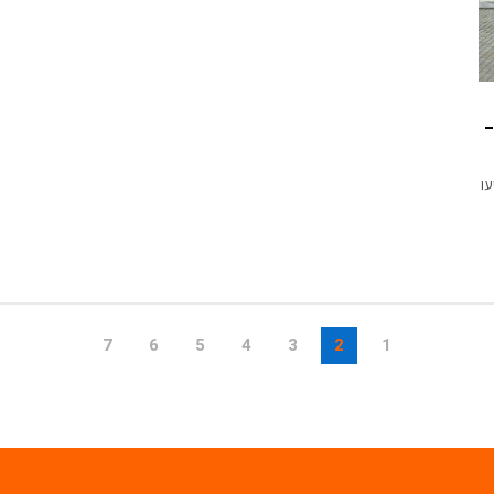
–
ו
7
6
5
4
3
2
1