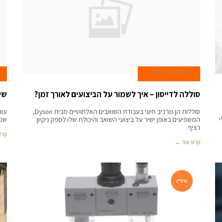
5 באוקטובר 2024
סוללה לדייסון – איך לשמור על הביצועים לאורך זמן?
שי
סוללות הן מרכיב חיוני בעבודת השואבים האלחוטיים מבית Dyson,
עור
י
המשפיעים באופן ישיר על ביצועי השואב והיכולת שלו לספק ניקיון
שני
רציף.
קרא
קרא עוד ←
נדל"ן