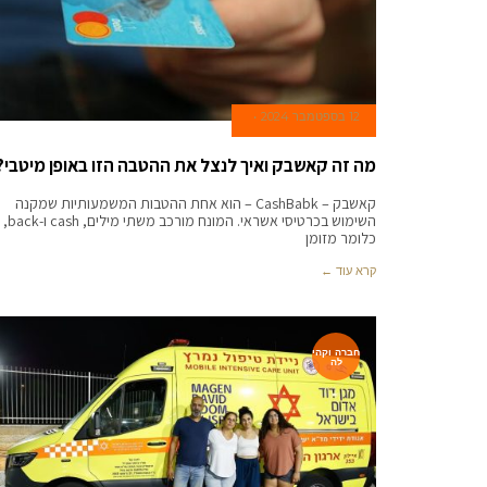
12 בספטמבר 2024
מה זה קאשבק ואיך לנצל את ההטבה הזו באופן מיטבי?
קאשבק – CashBabk – הוא אחת ההטבות המשמעותיות שמקנה
השימוש בכרטיסי אשראי. המונח מורכב משתי מילים, cash ו-back,
כלומר מזומן
קרא עוד ←
חברה וקהי
לה