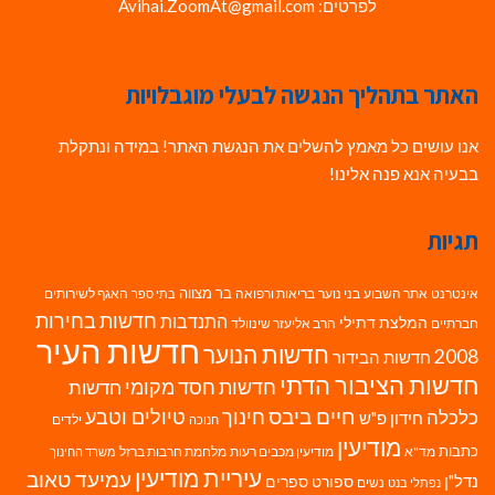
לפרטים: Avihai.ZoomAt@gmail.com
האתר בתהליך הנגשה לבעלי מוגבלויות
אנו עושים כל מאמץ להשלים את הנגשת האתר! במידה ונתקלת
בבעיה אנא פנה אלינו!
תגיות
בר מצווה
אינטרנט
אתר השבוע
בני נוער
בריאות ורפואה
האגף לשירותים
בתי ספר
חדשות בחירות
התנדבות
המלצת דתילי
חברתיים
הרב אליעזר שינוולד
חדשות העיר
חדשות הנוער
2008
חדשות הבידור
חדשות הציבור הדתי
חדשות חסד מקומי
חדשות
חיים ביבס
טיולים וטבע
כלכלה
חינוך
חידון פ"ש
ילדים
חנוכה
מודיעין
כתבות
מד"א
מודיעין מכבים רעות
מלחמת חרבות ברזל
משרד החינוך
עיריית מודיעין
עמיעד טאוב
נדל"ן
ספורט
ספרים
נשים
נפתלי בנט