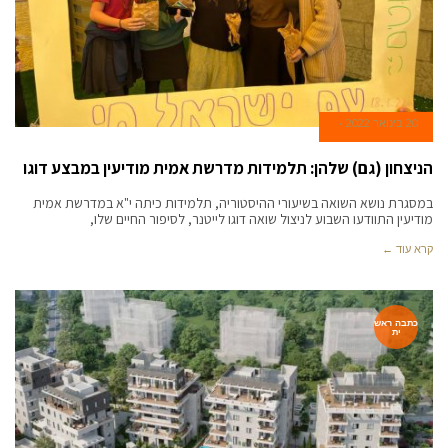
20 בינואר 2022
הניצחון (גם) שלהן: תלמידות מדרשת אמית מודיעין במבצע דוגו
‏במסגרת נושא השואה בשיעורי ההיסטוריה, תלמידות כיתה י"א במדרשת אמית
מודיעין ‏התוודעו השבוע לניצול שואה דוגו לייטנר, לסיפור החיים שלו,
קרא עוד ←
כתבה ראש
ית