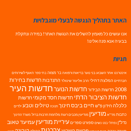
האתר בתהליך הנגשה לבעלי מוגבלויות
אנו עושים כל מאמץ להשלים את הנגשת האתר! במידה ונתקלת
בבעיה אנא פנה אלינו!
תגיות
בר מצווה
אינטרנט
אתר השבוע
בני נוער
בריאות ורפואה
האגף לשירותים
בתי ספר
חדשות בחירות
התנדבות
המלצת דתילי
חברתיים
הרב אליעזר שינוולד
חדשות העיר
חדשות הנוער
2008
חדשות הבידור
חדשות הציבור הדתי
חדשות חסד מקומי
חדשות
חיים ביבס
טיולים וטבע
כלכלה
חינוך
חידון פ"ש
ילדים
חנוכה
מודיעין
כתבות
מד"א
מודיעין מכבים רעות
מלחמת חרבות ברזל
משרד החינוך
עיריית מודיעין
עמיעד טאוב
נדל"ן
ספורט
ספרים
נשים
נפתלי בנט
צרכנות
פרשת השבוע
קורונה
פארק ענבה
קהילה