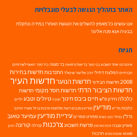
האתר בתהליך הנגשה לבעלי מוגבלויות
אנו עושים כל מאמץ להשלים את הנגשת האתר! במידה ונתקלת
בבעיה אנא פנה אלינו!
תגיות
בר מצווה
אינטרנט
אתר השבוע
בני נוער
בריאות ורפואה
האגף לשירותים
בתי ספר
חדשות בחירות
התנדבות
המלצת דתילי
חברתיים
הרב אליעזר שינוולד
חדשות העיר
חדשות הנוער
2008
חדשות הבידור
חדשות הציבור הדתי
חדשות חסד מקומי
חדשות
חיים ביבס
טיולים וטבע
כלכלה
חינוך
חידון פ"ש
ילדים
חנוכה
מודיעין
כתבות
מד"א
מודיעין מכבים רעות
מלחמת חרבות ברזל
משרד החינוך
עיריית מודיעין
עמיעד טאוב
נדל"ן
ספורט
ספרים
נשים
נפתלי בנט
צרכנות
פרשת השבוע
קורונה
פארק ענבה
קהילה
פינת האימוץ
ראיון
תרבות
4X6X8
שכונת נופים