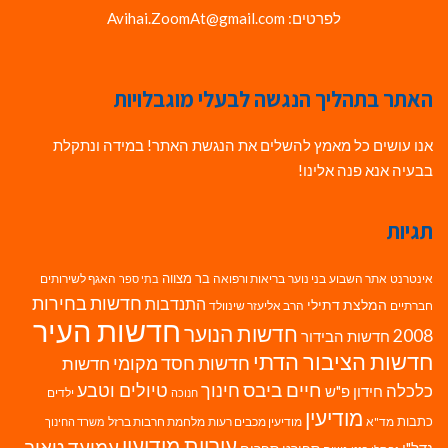
לפרטים: Avihai.ZoomAt@gmail.com
האתר בתהליך הנגשה לבעלי מוגבלויות
אנו עושים כל מאמץ להשלים את הנגשת האתר! במידה ונתקלת
בבעיה אנא פנה אלינו!
תגיות
בר מצווה
אינטרנט
אתר השבוע
בני נוער
בריאות ורפואה
האגף לשירותים
בתי ספר
חדשות בחירות
התנדבות
המלצת דתילי
חברתיים
הרב אליעזר שינוולד
חדשות העיר
חדשות הנוער
2008
חדשות הבידור
חדשות הציבור הדתי
חדשות חסד מקומי
חדשות
חיים ביבס
טיולים וטבע
כלכלה
חינוך
חידון פ"ש
ילדים
חנוכה
מודיעין
כתבות
מד"א
מודיעין מכבים רעות
מלחמת חרבות ברזל
משרד החינוך
עיריית מודיעין
עמיעד טאוב