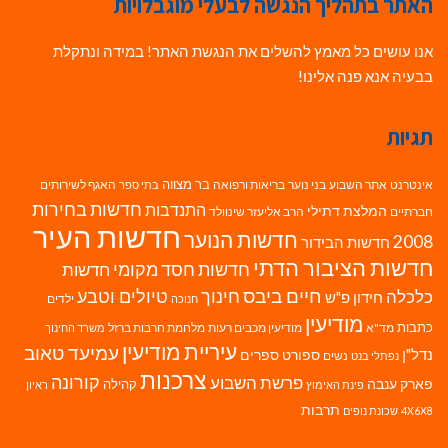
האתר בתהליך הנגשה לבעלי מוגבלויות
אנו עושים כל מאמץ להשלים את הנגשת האתר! במידה ונתקלת
בבעיה אנא פנה אלינו!
תגיות
בר מצווה
אינטרנט
אתר השבוע
בני נוער
בריאות ורפואה
האגף לשירותים
בתי ספר
חדשות בחירות
התנדבות
המלצת דתילי
חברתיים
הרב אליעזר שינוולד
חדשות העיר
חדשות הנוער
2008
חדשות הבידור
חדשות הציבור הדתי
חדשות חסד מקומי
חדשות
חיים ביבס
טיולים וטבע
כלכלה
חינוך
חידון פ"ש
ילדים
חנוכה
מודיעין
כתבות
מד"א
מודיעין מכבים רעות
מלחמת חרבות ברזל
משרד החינוך
עיריית מודיעין
עמיעד טאוב
נדל"ן
ספורט
ספרים
נשים
נפתלי בנט
צרכנות
פרשת השבוע
קורונה
פארק ענבה
קהילה
פינת האימוץ
ראיון
תרבות
4X6X8
שכונת נופים