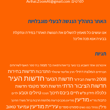
לפרטים: Avihai.ZoomAt@gmail.com
האתר בתהליך הנגשה לבעלי מוגבלויות
אנו עושים כל מאמץ להשלים את הנגשת האתר! במידה ונתקלת
בבעיה אנא פנה אלינו!
תגיות
בר מצווה
אינטרנט
אתר השבוע
בני נוער
בריאות ורפואה
האגף לשירותים
בתי ספר
חדשות בחירות
התנדבות
המלצת דתילי
חברתיים
הרב אליעזר שינוולד
חדשות העיר
חדשות הנוער
2008
חדשות הבידור
חדשות הציבור הדתי
חדשות חסד מקומי
חדשות
חיים ביבס
טיולים וטבע
כלכלה
חינוך
חידון פ"ש
ילדים
חנוכה
מודיעין
כתבות
מד"א
מודיעין מכבים רעות
מלחמת חרבות ברזל
משרד החינוך
עיריית מודיעין
עמיעד טאוב
נדל"ן
ספורט
ספרים
נשים
נפתלי בנט