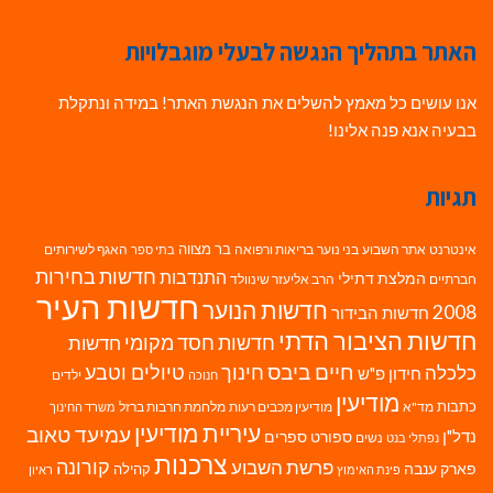
האתר בתהליך הנגשה לבעלי מוגבלויות
אנו עושים כל מאמץ להשלים את הנגשת האתר! במידה ונתקלת
בבעיה אנא פנה אלינו!
תגיות
בר מצווה
אינטרנט
אתר השבוע
בני נוער
בריאות ורפואה
האגף לשירותים
בתי ספר
חדשות בחירות
התנדבות
המלצת דתילי
חברתיים
הרב אליעזר שינוולד
חדשות העיר
חדשות הנוער
2008
חדשות הבידור
חדשות הציבור הדתי
חדשות חסד מקומי
חדשות
חיים ביבס
טיולים וטבע
כלכלה
חינוך
חידון פ"ש
ילדים
חנוכה
מודיעין
כתבות
מד"א
מודיעין מכבים רעות
מלחמת חרבות ברזל
משרד החינוך
עיריית מודיעין
עמיעד טאוב
נדל"ן
ספורט
ספרים
נשים
נפתלי בנט
צרכנות
פרשת השבוע
קורונה
פארק ענבה
קהילה
פינת האימוץ
ראיון