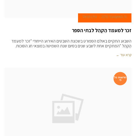
10 באוקטובר 2015
עידן הראל
זכר למעמד הַקְהֵל לבתי הספר
השבוע התקיים באולם הספורט בשכונת השבטים האירוע הייחודי "זכר למעמד
הַקְהֵל "המתקיים אחת לשבע שנים בסיום שנת השמיטה במוצאי חג הסוכות.
קרא עוד ←
חדשות כל
לי