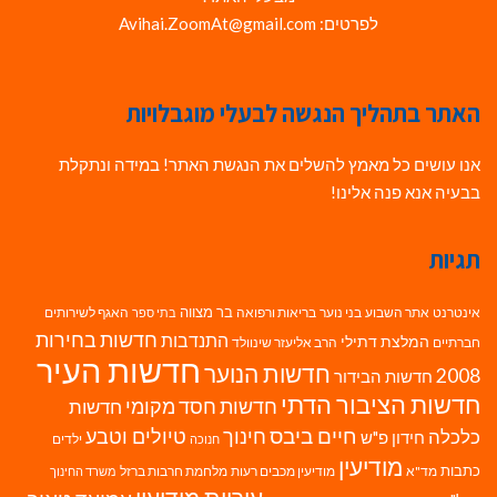
לפרטים: Avihai.ZoomAt@gmail.com
האתר בתהליך הנגשה לבעלי מוגבלויות
אנו עושים כל מאמץ להשלים את הנגשת האתר! במידה ונתקלת
בבעיה אנא פנה אלינו!
תגיות
בר מצווה
אינטרנט
אתר השבוע
בני נוער
בריאות ורפואה
האגף לשירותים
בתי ספר
חדשות בחירות
התנדבות
המלצת דתילי
חברתיים
הרב אליעזר שינוולד
חדשות העיר
חדשות הנוער
2008
חדשות הבידור
חדשות הציבור הדתי
חדשות חסד מקומי
חדשות
חיים ביבס
טיולים וטבע
כלכלה
חינוך
חידון פ"ש
ילדים
חנוכה
מודיעין
כתבות
מד"א
מודיעין מכבים רעות
מלחמת חרבות ברזל
משרד החינוך