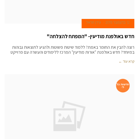
12 בדצמבר 2015
עידן הראל
חדש באולפנת מודיעין- "המפתח להצלחה"
רוצה להבין את החומר באמת? ללמוד שיטות פשוטות ולהגיע לתוצאות גבוהות
במיוחד? חדש באולפנת "אורות מודיעין" המרכז ללימודים והעשרה עם פרוייקט
קרא עוד ←
חדשות כל
לי