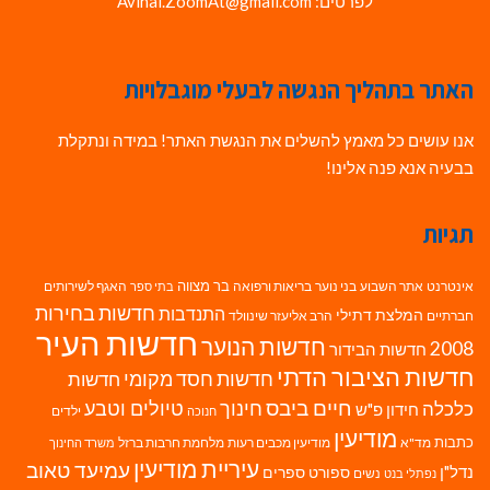
לפרטים: Avihai.ZoomAt@gmail.com
האתר בתהליך הנגשה לבעלי מוגבלויות
אנו עושים כל מאמץ להשלים את הנגשת האתר! במידה ונתקלת
בבעיה אנא פנה אלינו!
תגיות
בר מצווה
אינטרנט
אתר השבוע
בני נוער
בריאות ורפואה
האגף לשירותים
בתי ספר
חדשות בחירות
התנדבות
המלצת דתילי
חברתיים
הרב אליעזר שינוולד
חדשות העיר
חדשות הנוער
2008
חדשות הבידור
חדשות הציבור הדתי
חדשות חסד מקומי
חדשות
חיים ביבס
טיולים וטבע
כלכלה
חינוך
חידון פ"ש
ילדים
חנוכה
מודיעין
כתבות
מד"א
מודיעין מכבים רעות
מלחמת חרבות ברזל
משרד החינוך
עיריית מודיעין
עמיעד טאוב
נדל"ן
ספורט
ספרים
נשים
נפתלי בנט