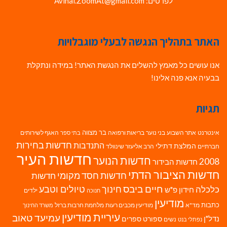
לפרטים: Avihai.ZoomAt@gmail.com
האתר בתהליך הנגשה לבעלי מוגבלויות
אנו עושים כל מאמץ להשלים את הנגשת האתר! במידה ונתקלת
בבעיה אנא פנה אלינו!
תגיות
בר מצווה
אינטרנט
אתר השבוע
בני נוער
בריאות ורפואה
האגף לשירותים
בתי ספר
חדשות בחירות
התנדבות
המלצת דתילי
חברתיים
הרב אליעזר שינוולד
חדשות העיר
חדשות הנוער
2008
חדשות הבידור
חדשות הציבור הדתי
חדשות חסד מקומי
חדשות
חיים ביבס
טיולים וטבע
כלכלה
חינוך
חידון פ"ש
ילדים
חנוכה
מודיעין
כתבות
מד"א
מודיעין מכבים רעות
מלחמת חרבות ברזל
משרד החינוך
עיריית מודיעין
עמיעד טאוב
נדל"ן
ספורט
ספרים
נשים
נפתלי בנט