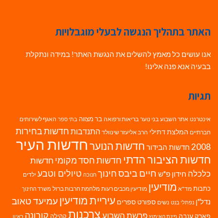
האתר בתהליך הנגשה לבעלי מוגבלויות
אנו עושים כל מאמץ להשלים את הנגשת האתר! במידה ונתקלת
בבעיה אנא פנה אלינו!
תגיות
בר מצווה
אינטרנט
אתר השבוע
בני נוער
בריאות ורפואה
האגף לשירותים
בתי ספר
חדשות בחירות
התנדבות
המלצת דתילי
חברתיים
הרב אליעזר שינוולד
חדשות העיר
חדשות הנוער
2008
חדשות הבידור
חדשות הציבור הדתי
חדשות חסד מקומי
חדשות
חיים ביבס
טיולים וטבע
כלכלה
חינוך
חידון פ"ש
ילדים
חנוכה
מודיעין
כתבות
מד"א
מודיעין מכבים רעות
מלחמת חרבות ברזל
משרד החינוך
עיריית מודיעין
עמיעד טאוב
נדל"ן
ספורט
ספרים
נשים
נפתלי בנט
צרכנות
פרשת השבוע
קורונה
פארק ענבה
קהילה
פינת האימוץ
ראיון