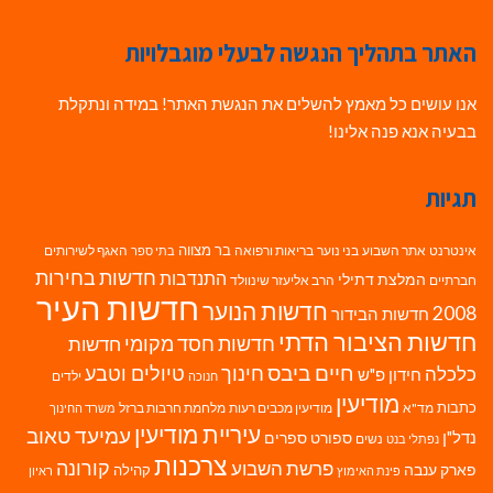
האתר בתהליך הנגשה לבעלי מוגבלויות
אנו עושים כל מאמץ להשלים את הנגשת האתר! במידה ונתקלת
בבעיה אנא פנה אלינו!
תגיות
בר מצווה
אינטרנט
אתר השבוע
בני נוער
בריאות ורפואה
האגף לשירותים
בתי ספר
חדשות בחירות
התנדבות
המלצת דתילי
חברתיים
הרב אליעזר שינוולד
חדשות העיר
חדשות הנוער
2008
חדשות הבידור
חדשות הציבור הדתי
חדשות חסד מקומי
חדשות
חיים ביבס
טיולים וטבע
כלכלה
חינוך
חידון פ"ש
ילדים
חנוכה
מודיעין
כתבות
מד"א
מודיעין מכבים רעות
מלחמת חרבות ברזל
משרד החינוך
עיריית מודיעין
עמיעד טאוב
נדל"ן
ספורט
ספרים
נשים
נפתלי בנט
צרכנות
פרשת השבוע
קורונה
פארק ענבה
קהילה
פינת האימוץ
ראיון