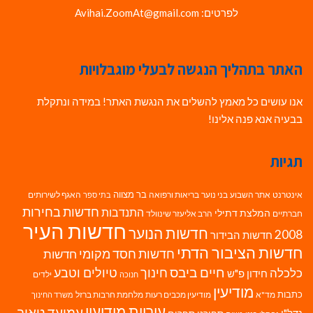
לפרטים: Avihai.ZoomAt@gmail.com
האתר בתהליך הנגשה לבעלי מוגבלויות
אנו עושים כל מאמץ להשלים את הנגשת האתר! במידה ונתקלת
בבעיה אנא פנה אלינו!
תגיות
בר מצווה
אינטרנט
אתר השבוע
בני נוער
בריאות ורפואה
האגף לשירותים
בתי ספר
חדשות בחירות
התנדבות
המלצת דתילי
חברתיים
הרב אליעזר שינוולד
חדשות העיר
חדשות הנוער
2008
חדשות הבידור
חדשות הציבור הדתי
חדשות חסד מקומי
חדשות
חיים ביבס
טיולים וטבע
כלכלה
חינוך
חידון פ"ש
ילדים
חנוכה
מודיעין
כתבות
מד"א
מודיעין מכבים רעות
מלחמת חרבות ברזל
משרד החינוך
עיריית מודיעין
עמיעד טאוב