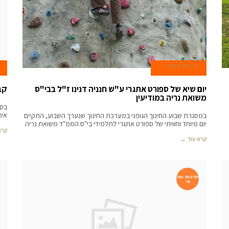
14 במרץ 2019
יום שיא של ספורט אתגרי ע"ש חנניה דנינו ז"ל בבי"ס
קב
משואת נריה במודיעין
בסי
אשכנ
במסגרת שבוע החינוך הגופני במערכת החינוך שנערך השבוע, התקיים
יום מיוחד וחוויתי של ספורט אתגרי לתלמידי בי"ס הממ"ד משואת נריה
קרא
קרא עוד ←
תרבות ופנ
אי