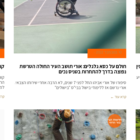
10 בנובמבר 2022
ן
חולם על כסא גלגלים: אורי תושב העיר החולה הטרשת
קו
נפוצה בדרך להתחרות בטניס נכים
יע
קור
ההר
סיפורו של אורי אביהו החל לפני 7 שנים, לא הרבה אחרי שירותו הצבאי.
למא
אורי נרשם אז ללימודי בישול בבי"ס "בישולים"
קרא
קרא עוד ←
חדשות הצי
בור הדתי