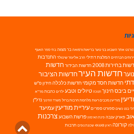
יות
בר מצווה
טרנט
אתר השבוע
בני נוער
בריאות ורפואה
האגף
בתי ספר
התנדבות
המלצת דתילי
רותים חברתיים
הרב אליעזר שינוולד
חדשות
ות בחירות 2008
חדשות הבידור
חדשות העיר
חדשות הציבור
וער
תי
חדשות חסד מקומי
חדשות כלכלה
חידון פ"ש
ים ביבס
טיולים וטבע
חינוך
כתבות
ילדים
מד"א
חנוכה
דיעין
נדל"ן
מודיעין מכבים רעות
מלחמת חרבות ברזל
משרד החינוך
עיריית מודיעין
עמיעד
ספורט
ספרים
נשים
לי בנט
צרכנות
וב
פרשת השבוע
פארק ענבה
פינת האימוץ
גליל
קורונה
לה
תרבות
ראיון 4X6X8
שכונת נופים