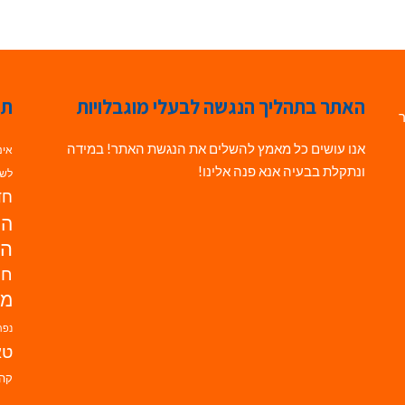
האתר בתהליך הנגשה לבעלי מוגבלויות
תג
ר
אנו עושים כל מאמץ להשלים את הנגשת האתר! במידה
אינ
ונתקלת בבעיה אנא פנה אלינו!
לשי
חדש
הנ
הד
חי
מו
נפת
טא
קהי