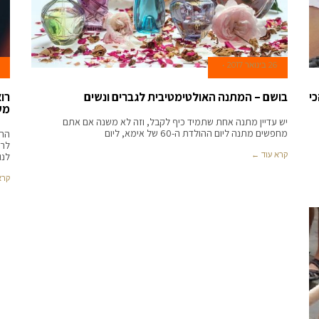
26 בינואר 2017
י
בושם – המתנה האולטימטיבית לגברים ונשים
רוא
מש
יש עדיין מתנה אחת שתמיד כיף לקבל, וזה לא משנה אם אתם
מחפשים מתנה ליום ההולדת ה-60 של אימא, ליום
הרא
לרא
קרא עוד ←
לנו.
קרא