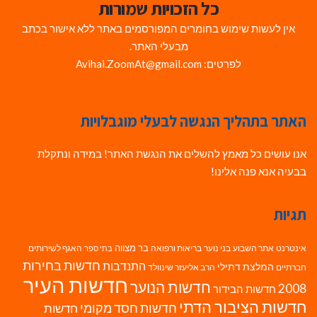
כל הזכויות שמורות
אין לעשות שימוש בחומרים המפורסמים באתר ללא אישור בכתב
מבעלי האתר.
לפרטים: Avihai.ZoomAt@gmail.com
האתר בתהליך הנגשה לבעלי מוגבלויות
אנו עושים כל מאמץ להשלים את הנגשת האתר! במידה ונתקלת
בבעיה אנא פנה אלינו!
תגיות
בר מצווה
אינטרנט
אתר השבוע
בני נוער
בריאות ורפואה
האגף לשירותים
בתי ספר
חדשות בחירות
התנדבות
המלצת דתילי
חברתיים
הרב אליעזר שינוולד
חדשות העיר
חדשות הנוער
2008
חדשות הבידור
חדשות הציבור הדתי
חדשות חסד מקומי
חדשות