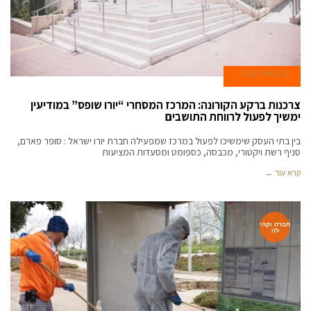
22 במרץ 2020
צרכנות ברקע הקורונה: המרכז המסחרי “יורו שופס” במודיעין
ימשיך לפעול לרווחת התושבים
בין בתי העסק שימשיכו לפעול במרכז שמפעילה חברת יורו ישראל : סופר פארם,
סניף רשת ויקטורי, מכבסה, כספומט ומסעדות המציעות
קרא עוד ←
חברה וקהי
לה