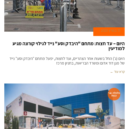
31 במרץ 2020
היום – עד חצות: מתחם "היבדק וסע" נייד לגילוי קורונה מגיע
למודיעין
היום (ג') החל בשעות אחר הצהריים, ועד לחצות, יפעל מתחם "היבדק וסע" נייד
של מגן דוד אדום ומשרד הבריאות, בחניון מרכז
קרא עוד ←
כלכלה וצר
כנות