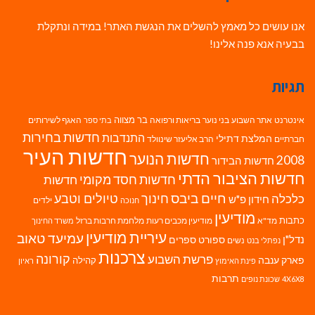
אנו עושים כל מאמץ להשלים את הנגשת האתר! במידה ונתקלת
בבעיה אנא פנה אלינו!
תגיות
בר מצווה
אינטרנט
אתר השבוע
בני נוער
בריאות ורפואה
האגף לשירותים
בתי ספר
חדשות בחירות
התנדבות
המלצת דתילי
חברתיים
הרב אליעזר שינוולד
חדשות העיר
חדשות הנוער
2008
חדשות הבידור
חדשות הציבור הדתי
חדשות חסד מקומי
חדשות
חיים ביבס
טיולים וטבע
כלכלה
חינוך
חידון פ"ש
ילדים
חנוכה
מודיעין
כתבות
מד"א
מודיעין מכבים רעות
מלחמת חרבות ברזל
משרד החינוך
עיריית מודיעין
עמיעד טאוב
נדל"ן
ספורט
ספרים
נשים
נפתלי בנט
צרכנות
פרשת השבוע
קורונה
פארק ענבה
קהילה
פינת האימוץ
ראיון
תרבות
4X6X8
שכונת נופים