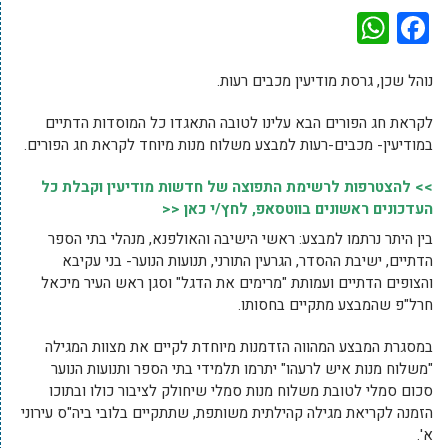
WhatsApp
Facebook
נוהל שכן, גרסת מודיעין מכבים רעות.
לקראת חג הפורים הבא עלינו לטובה התאגדו כל המוסדות הדתיים
במודיעין- מכבים-רעות למבצע משלוח מנות מיוחד לקראת חג הפורים.
>> להצטרפות לרשימת התפוצה של חדשות מודיעין וקבלת כל
העדכונים ראשונים בווטסאפ, לחץ/י כאן <<
בין היתר נרתמו למבצע: ראשי הישיבה והאולפנא, מנהלי בתי הספר
הדתיים, ישיבת ההסדר, הגרעין התורני, תנועות הנוער- בני עקיבא
והצופים הדתיים ועמותת "מרימים את הדגל" וסגן ראש העיר מיכאל
חרל"פ שהמבצע מתקיים בחסותו.
במסגרת המבצע המהווה הזדמנות מיוחדת לקיים את מצוות המגילה
"משלוח מנות איש לרעהו" יתרמו תלמידי בתי הספר ותנועות הנוער
סכום סמלי לטובת משלוח מנות סמלי שיחולק לציבור כולו ובתוכו
הזמנה לקריאת מגילה קהילתית משותפת, שתתקיים בלובי ביה"ס עירוני
א'.