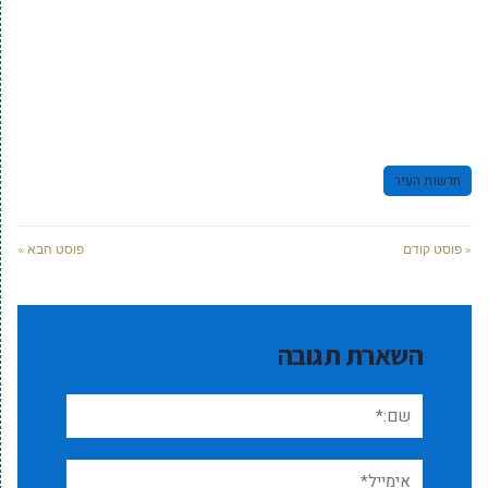
חדשות העיר
« פוסט קודם
פוסט הבא »
השארת תגובה
שם:*
אימייל*