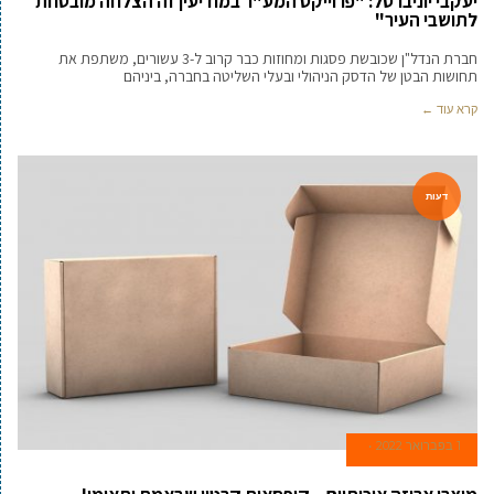
יעקבי יוניברסל: "פרוייקט המע"ר במודיעין זה הצלחה מובטחת
לתושבי העיר"
חברת הנדל"ן שכובשת פסגות ומחוזות כבר קרוב ל-3 עשורים, משתפת את
תחושות הבטן של הדסק הניהולי ובעלי השליטה בחברה, ביניהם
קרא עוד ←
דעות
1 בפברואר 2022