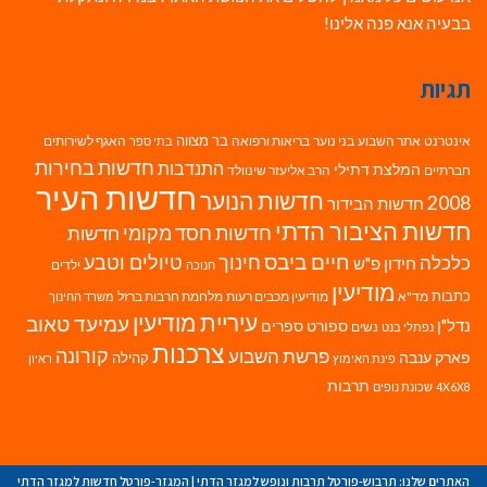
בבעיה אנא פנה אלינו!
תגיות
בר מצווה
אינטרנט
אתר השבוע
בני נוער
בריאות ורפואה
האגף לשירותים
בתי ספר
חדשות בחירות
התנדבות
המלצת דתילי
חברתיים
הרב אליעזר שינוולד
חדשות העיר
חדשות הנוער
2008
חדשות הבידור
חדשות הציבור הדתי
חדשות חסד מקומי
חדשות
חיים ביבס
טיולים וטבע
כלכלה
חינוך
חידון פ"ש
ילדים
חנוכה
מודיעין
כתבות
מד"א
מודיעין מכבים רעות
מלחמת חרבות ברזל
משרד החינוך
עיריית מודיעין
עמיעד טאוב
נדל"ן
ספורט
ספרים
נשים
נפתלי בנט
צרכנות
פרשת השבוע
קורונה
פארק ענבה
קהילה
פינת האימוץ
ראיון
תרבות
4X6X8
שכונת נופים
האתרים שלנו:
תרבוש-פורטל תרבות ונופש למגזר הדתי
|
המגזר-פורטל חדשות למגזר הדתי