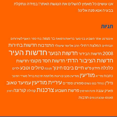
אנו עושים כל מאמץ להשלים את הנגשת האתר! במידה ונתקלת
בבעיה אנא פנה אלינו!
תגיות
בר מצווה
אינטרנט
אתר השבוע
בני נוער
בריאות ורפואה
האגף לשירותים
בתי ספר
חדשות בחירות
התנדבות
המלצת דתילי
חברתיים
הרב אליעזר שינוולד
חדשות העיר
חדשות הנוער
2008
חדשות הבידור
חדשות הציבור הדתי
חדשות חסד מקומי
חדשות
חיים ביבס
טיולים וטבע
כלכלה
חינוך
חידון פ"ש
ילדים
חנוכה
מודיעין
כתבות
מד"א
מודיעין מכבים רעות
מלחמת חרבות ברזל
משרד החינוך
עיריית מודיעין
עמיעד טאוב
נדל"ן
ספורט
ספרים
נשים
נפתלי בנט
צרכנות
פרשת השבוע
קורונה
פארק ענבה
קהילה
פינת האימוץ
ראיון
תרבות
4X6X8
שכונת נופים