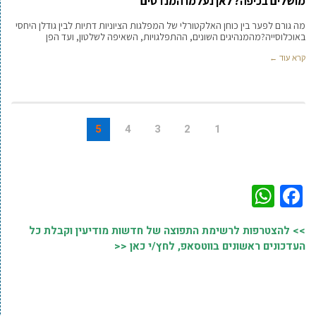
מושלים בכיפה? לאן נעלמו המנדטים
מה גורם לפער בין כוחן האלקטורלי של המפלגות הציוניות דתיות לבין גודלן היחסי
באוכלוסייה?מהמנהיגים השונים, ההתפלגויות, השאיפה לשלטון, ועד הפן
קרא עוד ←
5
4
3
2
1
WhatsApp
Facebook
>> להצטרפות לרשימת התפוצה של חדשות מודיעין וקבלת כל
העדכונים ראשונים בווטסאפ, לחץ/י כאן <<