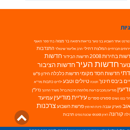
יות
בר מצווה
טרנט
אתר השבוע
בני נוער
בריאות ורפואה
האגף
בתי ספר
התנדבות
המלצת דתילי
רותים חברתיים
הרב אליעזר שינוולד
חדשות
ות בחירות 2008
חדשות הבידור
חדשות העיר
חדשות הציבור
וער
תי
חדשות חסד מקומי
חדשות כלכלה
חידון פ"ש
ים ביבס
טיולים וטבע
חינוך
כתבות
ילדים
מד"א
חנוכה
דיעין
נדל"ן
מודיעין מכבים רעות
מלחמת חרבות ברזל
משרד החינוך
עיריית מודיעין
עמיעד
ספורט
ספרים
נשים
לי בנט
צרכנות
וב
פרשת השבוע
פארק ענבה
פינת האימוץ
גליל
קורונה
לה
תרבות
ראיון 4X6X8
שכונת נופים
לרא