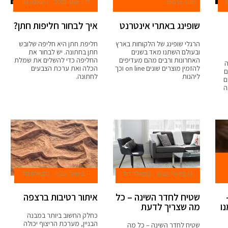
מדור פרסומי
17 בינואר 2022
נתנאלה דוד
שופינג באתרי אינטרנט
איך לבחור חליפות חתן?
הרגלי שופינג של הלקוחות בארץ
חליפת חתן היא חליפה שלובש
ובעולם השתנו מאד בשנים
חתן בחתונה. יש לבחור את
האחרונות ורבים מהם מעדיפים
החליפה כדי להשלים את שמלת
ה
להזמין מוצרים שונים on line וכך
הכלה ואת ערכת הצבעים
ם
ליהנות
לחתונה.
ם
ה
13 בינואר 2022
נתנאלה דוד
11 בינואר 2022
נתנאלה דוד
שטיח לחדר השינה – כל
איתור רטיבות ברצפה
נו
מה שצריך לדעת
כחלק החשוב ביותר במבנה
הבניין, מערכת הריצוף יכולה
שטיח לחדר השינה – כל מה