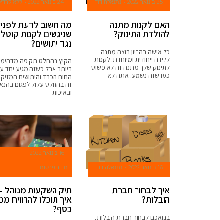
25 בינואר 2022
נתנאלה דוד
24 בינואר 2022
ללא קרדיט
האם לקנות מתנה
מה חשוב לדעת לפני
להולדת התינוק?
שניגשים לקנות קוטל
נגד יתושים?
כל אישה בהריון רוצה מתנה
ללידה ייחודית ומיוחדת. לקנות
הקיץ בהחלט תקופה מדהימ
לתינוק שלך מתנה זה לא פשוט
ביותר אבל כשזה מגיע יחד ע
כמו שזה נשמע. אתה לא
החום הכבד והיתושים המזיקי
זה בהחלט עלול לפגום בהנא
ובאיכות
16 בינואר 2022
16 בינואר 2022
נתנאלה דוד
מדור פרסומי
איך לבחור חברת
תיק השקעות מנוהל –
הובלות?
איך תוכלו להרוויח ממ
כסף?
בבואכם לבחור חברת הובלות,