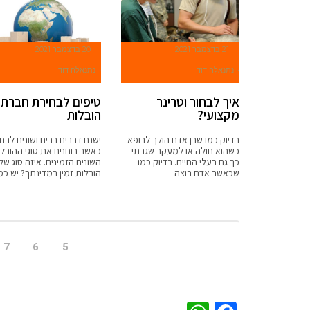
21 בדצמבר 2021
20 בדצמבר 2021
נתנאלה דוד
נתנאלה דוד
איך לבחור וטרינר
טיפים לבחירת חברת
מקצועי?
הובלות
בדיוק כמו שבן אדם הולך לרופא
ישנם דברים רבים ושונים לבחו
כשהוא חולה או למעקב שגרתי
כאשר בוחנים את סוגי ההובל
כך גם בעלי החיים. בדיוק כמו
השונים הזמינים. איזה סוג של
שכאשר אדם רוצה
הובלות זמין במדינתך? יש כ
7
6
5