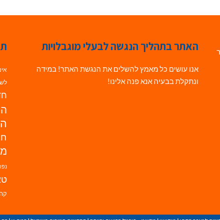
האתר בתהליך הנגשה לבעלי מוגבלויות
תג
ר
אנו עושים כל מאמץ להשלים את הנגשת האתר! במידה
אינ
ונתקלת בבעיה אנא פנה אלינו!
לשי
חדש
הנ
הד
חי
מו
נפת
טא
קהי