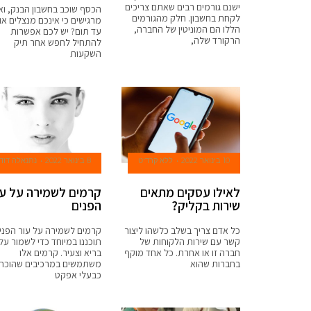
ישנם גורמים רבים שאתם צריכים
הכסף שוכב בחשבון הבנק, ו
לקחת בחשבון. חלק מהגורמים
מרגישים כי אינכם מנצלים או
הללו הם המוניטין של החברה,
עד תום? יש לכם אפשרות
הרקורד שלה,
להתחיל לחפש אחר תיק
השקעות
10 בינואר 2022
ללא קרדיט
8 בינואר 2022
נתנאלה דוד
לאילו עסקים מתאים
קרמים לשמירה על עו
שירות בקליק?
הפנים
כל אדם צריך בשלב כלשהו ליצור
קרמים לשמירה על עור הפני
קשר עם שירות הלקוחות של
תוכננו במיוחד כדי לשמור על
חברה זו או אחרת. כל אחד מוקף
בריא וצעיר. קרמים אלו
בחברות שהוא
משתמשים במרכיבים שהוכחו
כבעלי אפקט