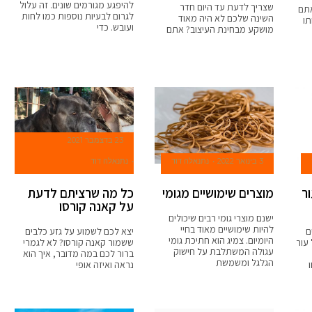
להיפגע מגורמים שונים. זה עלול
שצריך לדעת עד היום חדר
אתם
לגרום לבעיות נוספות כמו לחות
השינה שלכם לא היה מאוד
תו
ועובש. כדי
מושקע מבחינת העיצוב? אתם
23 בדצמבר 2021
3 בינואר 2022
נתנאלה דוד
נתנאלה דוד
ר
מוצרים שימושיים מגומי
כל מה שרציתם לדעת
על קאנה קורסו
ישנם מוצרי גומי רבים שיכולים
להיות שימושיים מאוד בחיי
ם
יצא לכם לשמוע על גזע כלבים
היומיום. צמיג הוא חתיכת גומי
 עור
ששמור קאנה קורסו? לא לגמרי
עגולה המשתלבת על חישוק
ברור לכם במה מדובר, איך הוא
הגלגל ומשמשת
נראה ואיזה אופי