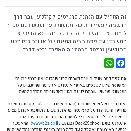
זה התחיל עם הזמנת כרטיסים לקולנוע, עבר דרך
הרשמה לפעילויות של תנועות נוער ועכשיו גם ספרי
לימוד וציוד משרדי. הכל הכל מהכיסא הביתי או
המשרדי עד פתח הבית.המיזם של אשרה גרינבלט
ממודיעין ורויטל סרמונטה מאפרת יוצא לדרך!
WhatsApp
Facebook
אם לפני כמה שנים חשבנו פעמים לפני שהכנסו את פרטי כרטיס
האשראי שלנו לטפסים באתרי אינטרנט אז נדמה שהתגברנו על
המכשול. ועכשיו, שהתרגלנו גם מגוון האפשרויות מתרחב למעננו.
מיזם חדש של שתי שותפות (האחת אשרה גרינבלט, מתכנתת תושבת
מודיעין והשניה רויטל סרמונטה, מנהלת חשבונות תושבת אפרת) מציע
רכישת ציוד לבית הספר בלי לצאת מהבית. השתיים הקימו אתר
אינטרנט בשם Back2School (בכתובת
www.b2s.co.il
) המאפשר
רכישה מאובטחת ואספקה עד דלת הבית באזורי מגוריהן (מודיעין וגוש