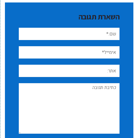
השארת תגובה
שם:*
אימייל*
אתר:
תגובה