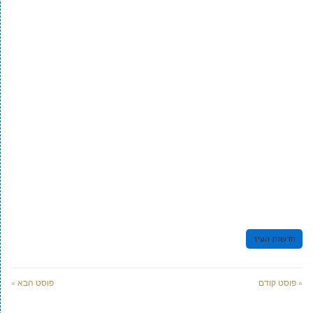
חדשות העיר
« פוסט קודם
פוסט הבא »