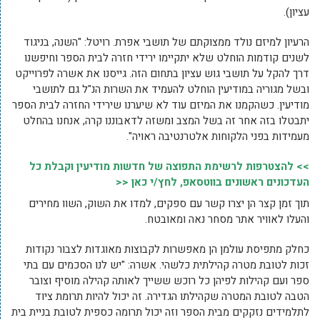
עציון).
הרעיון למיזם נולד ממצוקתם של תושבי אפרת. רויטל: "השנה, בניגוד
לשנים קודמות הוחלט שלא יתקיימו ירידי חזרה לבית הספר וחיפשנו
דרך להקל על תושבי גוש עציון בתחום הזה. גייסנו את אשרה לפרוייקט
ובשל מגוריה במודיעין הוחלט להעמיד את השרות הנ"ל גם לתושבי
מודיעין. כשהקמנו את המיזם עוד לא שיערנו שירידי החזרה לבית הספר
יתבטלו בזה אחר זה בשל המצב ומשזה לדאבוננו קרה, אנחנו בהחלט
מעמידות בפני הלקוחות אלטרנטיבה ראויה".
>> להצטרפות לרשימת התפוצה של חדשות מודיעין וקבלת כל
העדכונים ראשונים בווטסאפ, לחץ/י כאן <<
תוך זמן קצר הן יצרו קשר עם ספקים, למדו את השוק, השוו מחירים
והעלו לאוויר אתר מסחר נאה ומאובטח.
כחלק מתפיסת עולמן הן מאפשרות לקבוצות מאוגדות לצבור נקודות
זכות לטובת מטרה קהילתית כלשהי. אשרה: "יש לנו הסכמים עם בתי
ספר ועם קהילות לפיהן כל רוכש ששייך לאותה קהילה מוסיף וצובר
הטבה לטובת המטרה שקהילתו הגדירה. זה יכול להיות תרומת ציוד
לתלמידים נזקקים מבית הספר וזה יכול תרומה כספית לטובת בניית בית