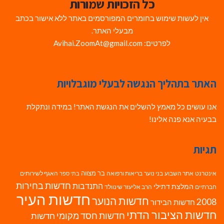
כל הזכויות שמורות
אין לעשות שימוש בחומרים המפורסמים באתר ללא אישור בכתב
מבעלי האתר.
לפרטים: Avihai.ZoomAt@gmail.com
האתר בתהליך הנגשה לבעלי מוגבלויות
אנו עושים כל מאמץ להשלים את הנגשת האתר! במידה ונתקלת
בבעיה אנא פנה אלינו!
תגיות
בר מצווה
אינטרנט
אתר השבוע
בני נוער
בריאות ורפואה
האגף לשירותים
בתי ספר
חדשות בחירות
התנדבות
המלצת דתילי
חברתיים
הרב אליעזר שינוולד
חדשות העיר
חדשות הנוער
2008
חדשות הבידור
חדשות הציבור הדתי
חדשות חסד מקומי
חדשות