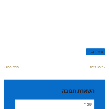
חדשות העיר
« פוסט קודם
פוסט הבא »
השארת תגובה
שם:*