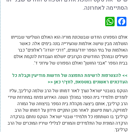
הסתיימה לאחרונה.
WhatsApp
Facebook
אולם הספורט החדש שבשכונת מוריה הוא האולם השלישי שבנייתו
הושלמה מבין שישה אולמות שהעירייה בונה בימים אלה. כאשר
האולמות של בתי הספר יחד/גוונים, "דרכי יהודה" ו"אלונים" כבר
פעילים ובמהלך החודשים הקרובים יושלמו העבודות להקמת אולם
בבית הספר "אבני החושן" ואולם הספורט של עירוני ד'.
>> להצטרפות לרשימת התפוצה של חדשות מודיעין וקבלת כל
העדכונים ראשונים בווטסאפ, לחץ/י כאן <<
הטקס בשבטי ישראל נערך לאור דמותו של הרב שלמה קרליבך, עליו
לומדים תלמידי בית הספר במהלך השנה. האירוע נפתח במחרוזת שירי
הרב קרליבך, אותם ביצעה מקהלת בית הספר בניצוחה של המורה
למוזיקה, רעות פישמן. לאחר מכן התקיים חידון על דמותו של הרב
קרליבך בו השתתפו כל תלמידי שבטי ישראל. הטקס נחתם בהרקדה
הרקדה המונית של התלמידים והמורים לצלילי שיריו המוכרים של הרב
קרליבך.