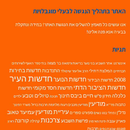
האתר בתהליך הנגשה לבעלי מוגבלויות
אנו עושים כל מאמץ להשלים את הנגשת האתר! במידה ונתקלת
בבעיה אנא פנה אלינו!
תגיות
בר מצווה
אינטרנט
אתר השבוע
בני נוער
בריאות ורפואה
האגף לשירותים
בתי ספר
חדשות בחירות
התנדבות
המלצת דתילי
חברתיים
הרב אליעזר שינוולד
חדשות העיר
חדשות הנוער
2008
חדשות הבידור
חדשות הציבור הדתי
חדשות חסד מקומי
חדשות
חיים ביבס
טיולים וטבע
כלכלה
חינוך
חידון פ"ש
ילדים
חנוכה
מודיעין
כתבות
מד"א
מודיעין מכבים רעות
מלחמת חרבות ברזל
משרד החינוך
עיריית מודיעין
עמיעד טאוב
נדל"ן
ספורט
ספרים
נשים
נפתלי בנט
צרכנות
פרשת השבוע
קורונה
פארק ענבה
קהילה
פינת האימוץ
ראיון
תרבות
4X6X8
שכונת נופים