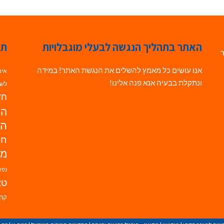
האתר בתהליך הנגשה לבעלי מוגבלויות
תג
ר
אנו עושים כל מאמץ להשלים את הנגשת האתר! במידה
אינ
ונתקלת בבעיה אנא פנה אלינו!
לשי
חדש
הנ
הד
חי
מו
נפת
טא
קהי