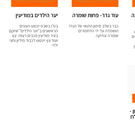
1 בינואר 2007
עמית קליין
1 בינואר 2007
עמית קליין
ה
עוד גדר- פחות שומרה
יער הילדים במודיעין
כבר בשלב סימון התואי של הגדר
בט"ו בשבט יינטעו העצים
הושמדה על ידי הדחפורים
הראשונים ב"יער הילדים" שיוקם
שומרה עתיקה
בעיר מודיעין מכבים רעות. עץ
ם
ועוד עץ יינטעו לכבוד מיליון וחצי
ילדי
 -
ח