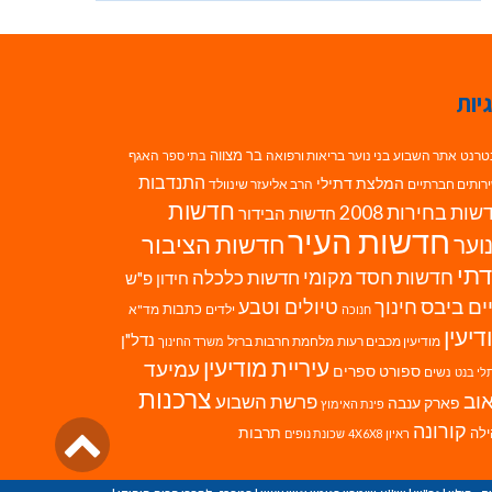
יות
בר מצווה
טרנט
אתר השבוע
בני נוער
בריאות ורפואה
האגף
בתי ספר
התנדבות
המלצת דתילי
רותים חברתיים
הרב אליעזר שינוולד
חדשות
ות בחירות 2008
חדשות הבידור
חדשות העיר
חדשות הציבור
וער
תי
חדשות חסד מקומי
חדשות כלכלה
חידון פ"ש
ים ביבס
טיולים וטבע
חינוך
כתבות
ילדים
מד"א
חנוכה
דיעין
נדל"ן
מודיעין מכבים רעות
מלחמת חרבות ברזל
משרד החינוך
עיריית מודיעין
עמיעד
ספורט
ספרים
נשים
לי בנט
צרכנות
וב
פרשת השבוע
פארק ענבה
פינת האימוץ
גליל
קורונה
לה
תרבות
ראיון 4X6X8
שכונת נופים
לרא