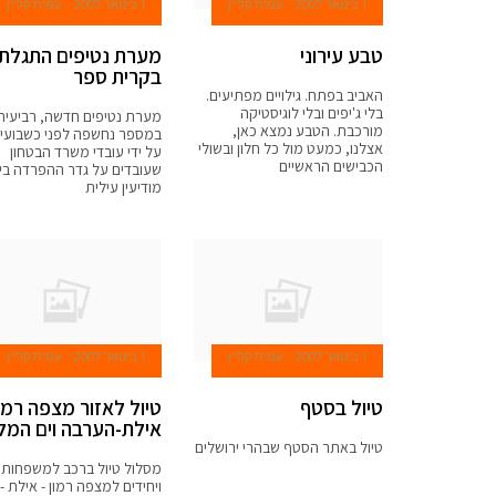
1 בינואר 2007
עמית קליין
1 בינואר 2007
עמית קליין
טבע עירוני
מערת נטיפים התגלת
בקרית ספר
האביב בפתח. גילויים מפתיעים.
בלי ג'יפים ובלי לוגיסטיקה
מערת נטיפים חדשה, רביעית
מורכבת. הטבע נמצא כאן,
במספר נחשפה לפני כשבועיי
אצלנו, כמעט מול כל חלון ובשולי
על ידי עובדי משרד הבטחון
הכבישים הראשיים
שעובדים על גדר ההפרדה בין
מודיעין עילית
1 בינואר 2007
עמית קליין
1 בינואר 2007
עמית קליין
טיול בסטף
טיול לאזור מצפה רמון
אילת-הערבה וים המל
טיול באתר הסטף שבהרי ירושלים
מסלול טיול ברכב למשפחות
ויחידים למצפה רמון - אילת -