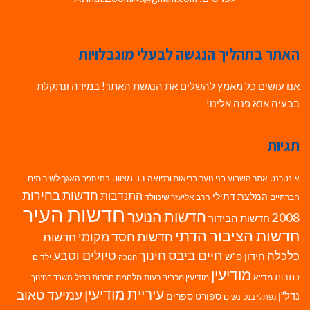
האתר בתהליך הנגשה לבעלי מוגבלויות
אנו עושים כל מאמץ להשלים את הנגשת האתר! במידה ונתקלת
בבעיה אנא פנה אלינו!
תגיות
בר מצווה
אינטרנט
אתר השבוע
בני נוער
בריאות ורפואה
האגף לשירותים
בתי ספר
חדשות בחירות
התנדבות
המלצת דתילי
חברתיים
הרב אליעזר שינוולד
חדשות העיר
חדשות הנוער
2008
חדשות הבידור
חדשות הציבור הדתי
חדשות חסד מקומי
חדשות
חיים ביבס
טיולים וטבע
כלכלה
חינוך
חידון פ"ש
ילדים
חנוכה
מודיעין
כתבות
מד"א
מודיעין מכבים רעות
מלחמת חרבות ברזל
משרד החינוך
עיריית מודיעין
עמיעד טאוב
נדל"ן
ספורט
ספרים
נשים
נפתלי בנט