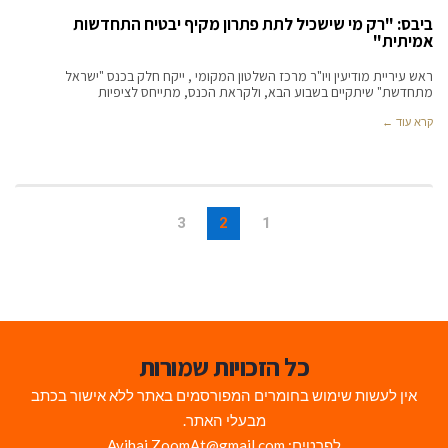
ביבס: "רק מי שישכיל לתת פתרון מקיף יבטיח התחדשות
אמיתית"
ראש עיריית מודיעין ויו"ר מרכז השלטון המקומי , ייקח חלק בכנס "ישראל
מתחדשת" שיתקיים בשבוע הבא, ולקראת הכנס, מתייחס לציפיות
קרא עוד ←
3
2
1
כל הזכויות שמורות
אין לעשות שימוש בחומרים המפורסמים באתר ללא אישור בכתב
מבעלי האתר.
לפרטים: Avihai.ZoomAt@gmail.com