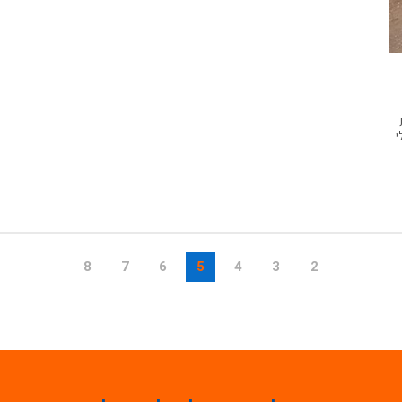
י
8
7
6
5
4
3
2