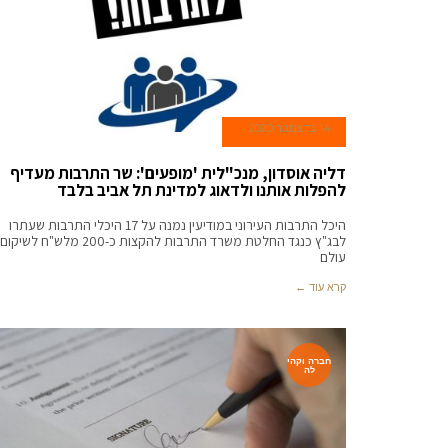
14 בדצמבר 2020
דליה אוסדון, מנכ"לית 'מופעים': שר התרבות מעדיף
להפלות אותנו ולדאוג למדינת תל אביב בלבד
היכל התרבות העירוני במודיעין נמנה על 17 היכלי התרבות שעתרו
לבג"ץ כנגד החלטת משרד התרבות להקצות כ-200 מלש"ח לשיקום
עולם
קרא עוד ←
חברה וקהי
לה