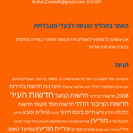
לפרטים: Avihai.ZoomAt@gmail.com
האתר בתהליך הנגשה לבעלי מוגבלויות
אנו עושים כל מאמץ להשלים את הנגשת האתר! במידה ונתקלת
בבעיה אנא פנה אלינו!
תגיות
בר מצווה
אינטרנט
אתר השבוע
בני נוער
בריאות ורפואה
האגף לשירותים
בתי ספר
חדשות בחירות
התנדבות
המלצת דתילי
חברתיים
הרב אליעזר שינוולד
חדשות העיר
חדשות הנוער
2008
חדשות הבידור
חדשות הציבור הדתי
חדשות חסד מקומי
חדשות
חיים ביבס
טיולים וטבע
כלכלה
חינוך
חידון פ"ש
ילדים
חנוכה
מודיעין
כתבות
מד"א
מודיעין מכבים רעות
מלחמת חרבות ברזל
משרד החינוך
עיריית מודיעין
עמיעד טאוב
נדל"ן
ספורט
ספרים
נשים
נפתלי בנט