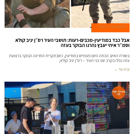
19 באוקטובר 2025
אבל כבד במודיעין-מכבים-רעות: תושבי העיר רס״ן יניב קולא
וסמ״ר איתי יעבץ נהרגו הבוקר בעזה
בשורת האיוב הכתה היום פעמיים במודיעין, כשבתקרית החריגה הבוקר ברצועת
עזה נפלו בקרב שני בני העיר – רס״ן יניב קולא,
קרא עוד ←
חברה וקהי
לה