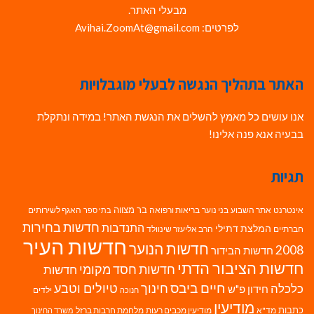
מבעלי האתר.
לפרטים: Avihai.ZoomAt@gmail.com
האתר בתהליך הנגשה לבעלי מוגבלויות
אנו עושים כל מאמץ להשלים את הנגשת האתר! במידה ונתקלת
בבעיה אנא פנה אלינו!
תגיות
בר מצווה
אינטרנט
אתר השבוע
בני נוער
בריאות ורפואה
האגף לשירותים
בתי ספר
חדשות בחירות
התנדבות
המלצת דתילי
חברתיים
הרב אליעזר שינוולד
חדשות העיר
חדשות הנוער
2008
חדשות הבידור
חדשות הציבור הדתי
חדשות חסד מקומי
חדשות
חיים ביבס
טיולים וטבע
כלכלה
חינוך
חידון פ"ש
ילדים
חנוכה
מודיעין
כתבות
מד"א
מודיעין מכבים רעות
מלחמת חרבות ברזל
משרד החינוך