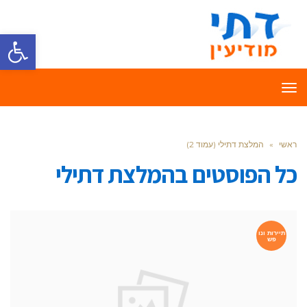
פתח סרגל
תפריט
ראשי
»
המלצת דתילי (עמוד 2)
כל הפוסטים ב
המלצת דתילי
תיירות ונו
פש