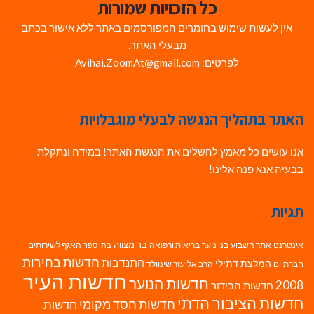
כל הזכויות שמורות
אין לעשות שימוש בחומרים המפורסמים באתר ללא אישור בכתב
מבעלי האתר.
לפרטים: Avihai.ZoomAt@gmail.com
האתר בתהליך הנגשה לבעלי מוגבלויות
אנו עושים כל מאמץ להשלים את הנגשת האתר! במידה ונתקלת
בבעיה אנא פנה אלינו!
תגיות
בר מצווה
אינטרנט
אתר השבוע
בני נוער
בריאות ורפואה
האגף לשירותים
בתי ספר
חדשות בחירות
התנדבות
המלצת דתילי
חברתיים
הרב אליעזר שינוולד
חדשות העיר
חדשות הנוער
2008
חדשות הבידור
חדשות הציבור הדתי
חדשות חסד מקומי
חדשות