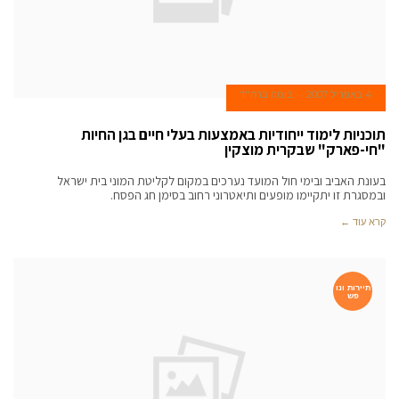
4 באפריל 2007
בומה ברח''ד
תוכניות לימוד ייחודיות באמצעות בעלי חיים בגן החיות
"חי-פארק" שבקרית מוצקין
בעונת האביב ובימי חול המועד נערכים במקום לקליטת המוני בית ישראל
ובמסגרת זו יתקיימו מופעים ותיאטרוני רחוב בסימן חג הפסח.
קרא עוד ←
תיירות ונו
פש