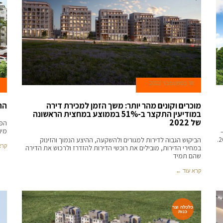
18 בספטמבר 2022
מוכרים וקונים מהר יותר: משך הזמן למכירת דירה
הת
במודיעין התקצר ב-51% בממוצע במחצית הראשונה
של 2022
הפר
מיוחדות ה
"ד –
הביקוש הגבוה לדירות למגורים ולהשקעה, ההיצע הנמוך והזינוק
קרא
במחירי הדירות, מובילים את רוכשי הדירות להזדרז ולרכוש את הדירה
שהם תמיד
קרא עוד ←
כלכלה וצר
כנות