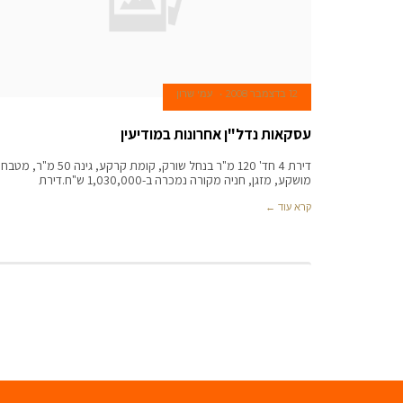
12 בדצמבר 2008
עמי שרון
עסקאות נדל"ן אחרונות במודיעין
דירת 4 חד' 120 מ"ר בנחל שורק, קומת קרקע, גינה 50 מ"ר, מטבח
מושקע, מזגן, חניה מקורה נמכרה ב-1,030,000 ש"ח.דירת
קרא עוד ←