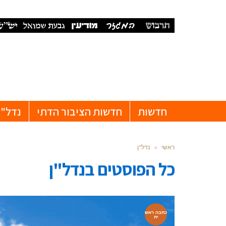
חדשות
חדשות הציבור הדתי
נדל"ן
ראשי
»
נדל"ן
כל הפוסטים ב
נדל"ן
כתבה ראש
ית