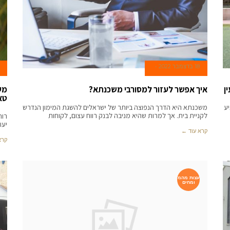
18 בדצמבר 2022
ן
איך אפשר לעזור למסורבי משכנתא?
מע
טא
יע
משכנתא היא הדרך הנפוצה ביותר של ישראלים להשגת המימון הנדרש
לקניית בית. אך למרות שהיא מניבה לבנק רווח עצום, לקוחות
רות
יעו
קרא עוד ←
קרא
עצות מהמ
ומחים