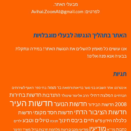
מבעלי האתר.
לפרטים: Avihai.ZoomAt@gmail.com
האתר בתהליך הנגשה לבעלי מוגבלויות
אנו עושים כל מאמץ להשלים את הנגשת האתר! במידה ונתקלת
בבעיה אנא פנה אלינו!
תגיות
בר מצווה
אינטרנט
אתר השבוע
בני נוער
בריאות ורפואה
האגף לשירותים
בתי ספר
חדשות בחירות
התנדבות
המלצת דתילי
חברתיים
הרב אליעזר שינוולד
חדשות העיר
חדשות הנוער
2008
חדשות הבידור
חדשות הציבור הדתי
חדשות חסד מקומי
חדשות
חיים ביבס
טיולים וטבע
כלכלה
חינוך
חידון פ"ש
ילדים
חנוכה
מודיעין
כתבות
מד"א
מודיעין מכבים רעות
מלחמת חרבות ברזל
משרד החינוך