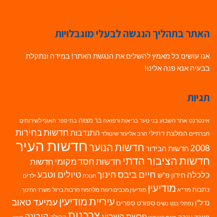
האתר בתהליך הנגשה לבעלי מוגבלויות
אנו עושים כל מאמץ להשלים את הנגשת האתר! במידה ונתקלת
בבעיה אנא פנה אלינו!
תגיות
בר מצווה
אינטרנט
אתר השבוע
בני נוער
בריאות ורפואה
האגף לשירותים
בתי ספר
חדשות בחירות
התנדבות
המלצת דתילי
חברתיים
הרב אליעזר שינוולד
חדשות העיר
חדשות הנוער
2008
חדשות הבידור
חדשות הציבור הדתי
חדשות חסד מקומי
חדשות
חיים ביבס
טיולים וטבע
כלכלה
חינוך
חידון פ"ש
ילדים
חנוכה
מודיעין
כתבות
מד"א
מודיעין מכבים רעות
מלחמת חרבות ברזל
משרד החינוך
עיריית מודיעין
עמיעד טאוב
נדל"ן
ספורט
ספרים
נשים
נפתלי בנט
צרכנות
פרשת השבוע
קורונה
פארק ענבה
קהילה