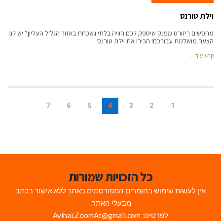
וילת טורנס
מחפשים ריזורט מפנק שיספק לכם חוויה בלתי נשכחת באזור הגליל העליון? יש לנו
הצעה מושלמת עבורכם! הכירו את וילת טורנס
קרא עוד ←
7
6
5
4
3
2
1
כל הזכויות שמורות
אין לעשות שימוש בחומרים המפורסמים באתר ללא אישור בכתב
מבעלי האתר.
לפרטים: Avihai.ZoomAt@gmail.com