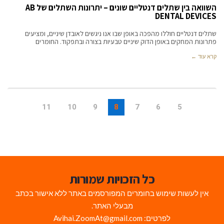
השוואה בין שתלים דנטליים שונים – יתרונות השתלים של AB
DENTAL DEVICES
שתלים דנטליים חוללו מהפכה באופן שבו אנו ניגשים לאובדן שיניים, ומציעים
פתרונות המחקים באופן הדוק שיניים טבעיות בצורה ובתפקוד. החומרים
קרא עוד ←
11
10
9
8
7
6
5
כל הזכויות שמורות
אין לעשות שימוש בחומרים המפורסמים באתר ללא אישור בכתב
מבעלי האתר.
לפרטים: Avihai.ZoomAt@gmail.com