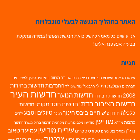
האתר בתהליך הנגשה לבעלי מוגבלויות
אנו עושים כל מאמץ להשלים את הנגשת האתר! במידה ונתקלת
בבעיה אנא פנה אלינו!
תגיות
בר מצווה
אינטרנט
אתר השבוע
בני נוער
בריאות ורפואה
האגף לשירותים
בתי ספר
חדשות בחירות
התנדבות
המלצת דתילי
חברתיים
הרב אליעזר שינוולד
חדשות העיר
חדשות הנוער
2008
חדשות הבידור
חדשות הציבור הדתי
חדשות חסד מקומי
חדשות
חיים ביבס
טיולים וטבע
כלכלה
חינוך
חידון פ"ש
ילדים
חנוכה
מודיעין
כתבות
מד"א
מודיעין מכבים רעות
מלחמת חרבות ברזל
משרד החינוך
עיריית מודיעין
עמיעד טאוב
נדל"ן
ספורט
ספרים
נשים
נפתלי בנט
צרכנות
פרשת השבוע
קורונה
פארק ענבה
קהילה