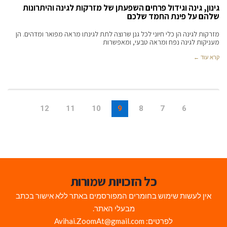
גינון, גינה וגידול פרחים השפעתן של מזרקות לגינה והיתרונות
שלהם על פינת החמד שלכם
מזרקות לגינה הן כלי חיוני לכל גנן שרוצה לתת לגינתו מראה מפואר ומדהים. הן
מעניקות לגינה נפח ומראה טבעי, ומאפשרות
קרא עוד ←
12
11
10
9
8
7
6
כל הזכויות שמורות
אין לעשות שימוש בחומרים המפורסמים באתר ללא אישור בכתב
מבעלי האתר.
לפרטים: Avihai.ZoomAt@gmail.com