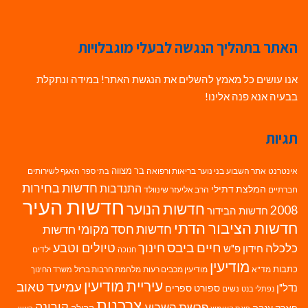
האתר בתהליך הנגשה לבעלי מוגבלויות
אנו עושים כל מאמץ להשלים את הנגשת האתר! במידה ונתקלת
בבעיה אנא פנה אלינו!
תגיות
בר מצווה
אינטרנט
אתר השבוע
בני נוער
בריאות ורפואה
האגף לשירותים
בתי ספר
חדשות בחירות
התנדבות
המלצת דתילי
חברתיים
הרב אליעזר שינוולד
חדשות העיר
חדשות הנוער
2008
חדשות הבידור
חדשות הציבור הדתי
חדשות חסד מקומי
חדשות
חיים ביבס
טיולים וטבע
כלכלה
חינוך
חידון פ"ש
ילדים
חנוכה
מודיעין
כתבות
מד"א
מודיעין מכבים רעות
מלחמת חרבות ברזל
משרד החינוך
עיריית מודיעין
עמיעד טאוב
נדל"ן
ספורט
ספרים
נשים
נפתלי בנט
צרכנות
פרשת השבוע
קורונה
פארק ענבה
קהילה