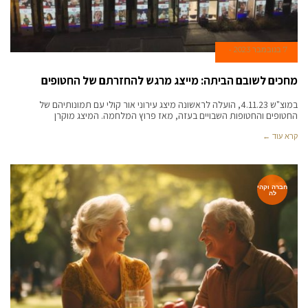
7 בנובמבר 2023
מחכים לשובם הביתה: מייצג מרגש להחזרתם של החטופים
במוצ"ש 4.11.23, הועלה לראשונה מיצג עירוני אור קולי עם תמונותיהם של
החטופים והחטופות השבויים בעזה, מאז פרוץ המלחמה. המיצג מוקרן
קרא עוד ←
חברה וקהי
לה