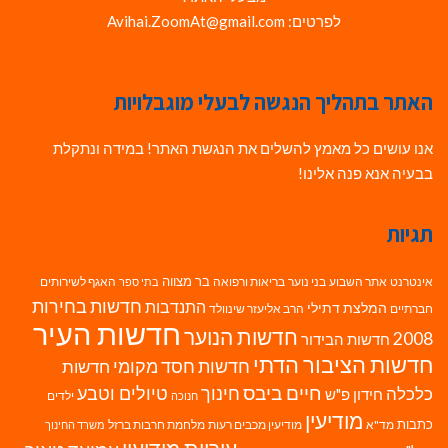
לפרטים: Avihai.ZoomAt@gmail.com
האתר בתהליך הנגשה לבעלי מוגבלויות
אנו עושים כל מאמץ להשלים את הנגשת האתר! במידה ונתקלת
בבעיה אנא פנה אלינו!
תגיות
בר מצווה
אינטרנט
אתר השבוע
בני נוער
בריאות ורפואה
האגף לשירותים
בתי ספר
חדשות בחירות
התנדבות
המלצת דתילי
חברתיים
הרב אליעזר שינוולד
חדשות העיר
חדשות הנוער
2008
חדשות הבידור
חדשות הציבור הדתי
חדשות חסד מקומי
חדשות
חיים ביבס
טיולים וטבע
כלכלה
חינוך
חידון פ"ש
ילדים
חנוכה
מודיעין
כתבות
מד"א
מודיעין מכבים רעות
מלחמת חרבות ברזל
משרד החינוך