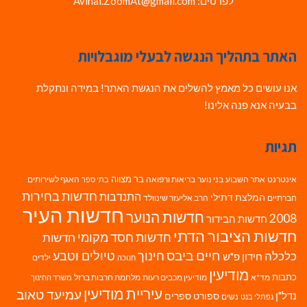
לפרטים: Avihai.ZoomAt@gmail.com
האתר בתהליך הנגשה לבעלי מוגבלויות
אנו עושים כל מאמץ להשלים את הנגשת האתר! במידה ונתקלת
בבעיה אנא פנה אלינו!
תגיות
בר מצווה
אינטרנט
אתר השבוע
בני נוער
בריאות ורפואה
האגף לשירותים
בתי ספר
חדשות בחירות
התנדבות
המלצת דתילי
חברתיים
הרב אליעזר שינוולד
חדשות העיר
חדשות הנוער
2008
חדשות הבידור
חדשות הציבור הדתי
חדשות חסד מקומי
חדשות
חיים ביבס
טיולים וטבע
כלכלה
חינוך
חידון פ"ש
ילדים
חנוכה
מודיעין
כתבות
מד"א
מודיעין מכבים רעות
מלחמת חרבות ברזל
משרד החינוך
עיריית מודיעין
עמיעד טאוב
נדל"ן
ספורט
ספרים
נשים
נפתלי בנט