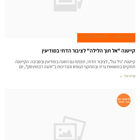
6 ביוני 2008
כתב דתילי מודיעין
קייטנה "אל תוך הלילה" לציבור הדתי במודיעין
קייטנת "גיל נגל", לציבור הדתי, תפתח גם השנה במודיעין ובסביבה. הקייטנה
תתקיים במשואות נריה ובמתקני הנופש והבריכות ב"יוהנה ז'בוטינסקי", יום
קרא עוד ←
חדשות הצי
בור הדתי